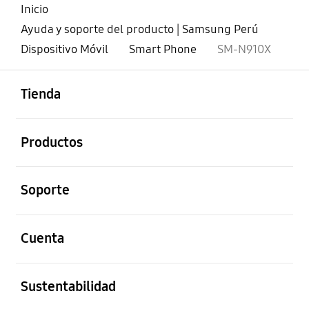
Inicio
Ayuda y soporte del producto | Samsung Perú
Dispositivo Móvil
Smart Phone
SM-N910X
abierto
Footer Navigation
Tienda
abierto
Productos
abierto
Soporte
abierto
Cuenta
abierto
Sustentabilidad