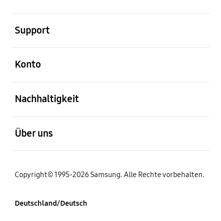
öffnen
Support
öffnen
Konto
öffnen
Nachhaltigkeit
öffnen
Über uns
Copyright© 1995-2026 Samsung. Alle Rechte vorbehalten.
Deutschland/Deutsch