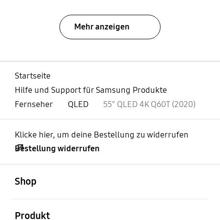
Mehr anzeigen
Startseite
Hilfe und Support für Samsung Produkte
Fernseher
QLED
55" QLED 4K Q60T (2020)
Klicke hier, um deine Bestellung zu widerrufen
Bestellung widerrufen
öffnen
Footer Navigation
Shop
öffnen
Produkt