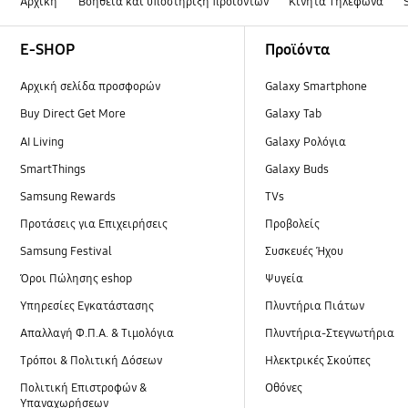
Αρχική
Βοήθεια και υποστήριξη προϊόντων
Κινητά Τηλέφωνα
Footer Navigation
E-SHOP
Προϊόντα
Αρχική σελίδα προσφορών
Galaxy Smartphone
Buy Direct Get More
Galaxy Tab
AI Living
Galaxy Ρολόγια
SmartThings
Galaxy Buds
Samsung Rewards
TVs
Προτάσεις για Επιχειρήσεις
Προβολείς
Samsung Festival
Συσκευές Ήχου
Όροι Πώλησης eshop
Ψυγεία
Υπηρεσίες Εγκατάστασης
Πλυντήρια Πιάτων
Απαλλαγή Φ.Π.Α. & Τιμολόγια
Πλυντήρια-Στεγνωτήρια
Τρόποι & Πολιτική Δόσεων
Ηλεκτρικές Σκούπες
Πολιτική Επιστροφών &
Οθόνες
Υπαναχωρήσεων