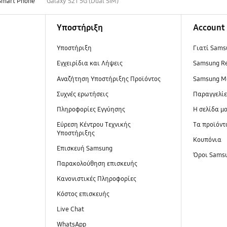
Smart Phone
Galaxy S21 5G (Dual SIM)
Υποστήριξη
Account
Υποστήριξη
Γιατί Sams
Εγχειρίδια και Λήψεις
Samsung R
Αναζήτηση Υποστήριξης Προϊόντος
Samsung M
Συχνές ερωτήσεις
Παραγγελί
Πληροφορίες Εγγύησης
Η σελίδα μ
Εύρεση Κέντρου Τεχνικής
Τα προϊόντ
Υποστήριξης
Κουπόνια
Επισκευή Samsung
Όροι Sams
Παρακολούθηση επισκευής
Κανονιστικές Πληροφορίες
Κόστος επισκευής
Live Chat
WhatsApp