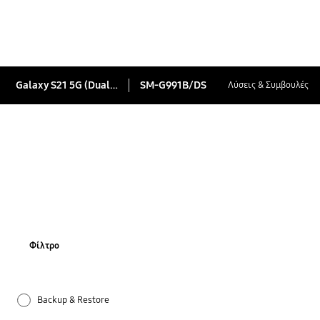
Galaxy S21 5G (Dual SIM)
SM-G991B/DS
Λύσεις & Συμβουλές
Φίλτρο
Backup & Restore