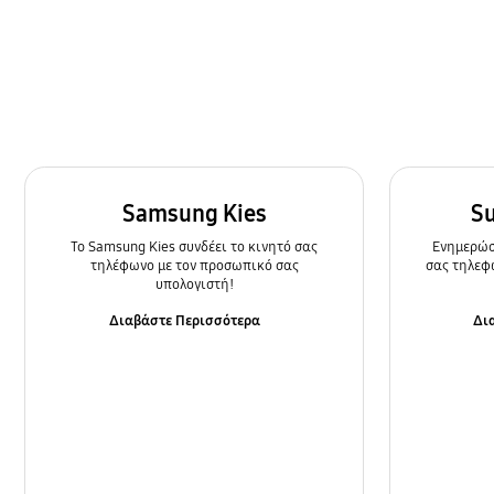
Κάμερα
Κλήση & Επαφές
Κλείδωμα
Μπαταρία
Ρυθμίσεις
Samsung Kies
S
To Samsung Kies συνδέει το κινητό σας
Ενημερώστ
Τρόπος χρήσης
τηλέφωνο με τον προσωπικό σας
σας τηλεφ
υπολογιστή!
Φόρτιση/Εκκίνηση
Διαβάστε Περισσότερα
Δι