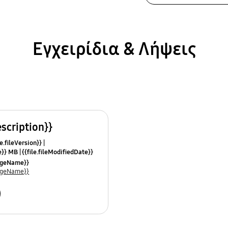
Εγχειρίδια & Λήψεις
escription}}
e.fileVersion}}
ze}} MB
{{file.fileModifiedDate}}
mes}}
uageName}}
uageName}}