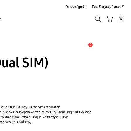
Υποστήριξη
Για Επιχειρήσεις
ΑΝΑΖΗΤΗΣΗ
Καλάθι Αγορών
Σύνδεση/Εγγραφή
ρ
ΑΝΑΖΗΤΗΣΗ
3
Ειδοποίηση
Dual SIM)
 συσκευή Galaxy με το Smart Switch
τη διάρκεια κλήσεων στη συσκευή Samsung Galaxy σας
axy σας είναι σπασμένη ή κατεστραμμένη
το νέο μου Galaxy;