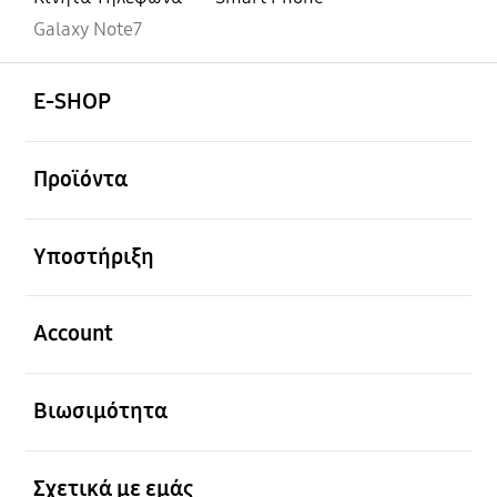
Galaxy Note7
Ανοίξτε
Footer Navigation
E-SHOP
Ανοίξτε
Προϊόντα
Ανοίξτε
Υποστήριξη
Ανοίξτε
Account
Ανοίξτε
Βιωσιμότητα
Ανοίξτε
Σχετικά με εμάς