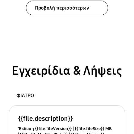
Προβολή περισσότερων
Εγχειρίδια & Λήψεις
ΦΙΛΤΡΟ
{{file.description}}
Έκδοση {{file.fileVersion}}
{{file.fileSize}} MB