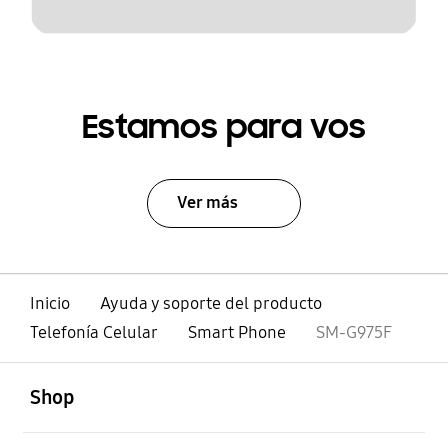
Estamos para vos
Ver más
Inicio
Ayuda y soporte del producto
Telefonía Celular
Smart Phone
SM-G975F
abierto
Footer Navigation
Shop
abierto