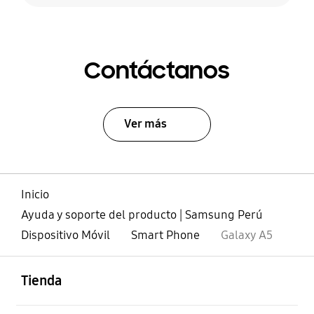
Contáctanos
Ver más
Inicio
Ayuda y soporte del producto | Samsung Perú
Dispositivo Móvil
Smart Phone
Galaxy A5
abierto
Footer Navigation
Tienda
abierto