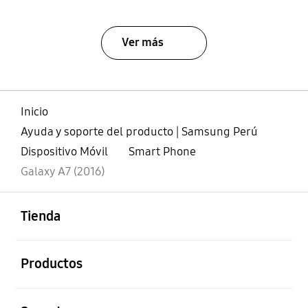
Ver más
Inicio
Ayuda y soporte del producto | Samsung Perú
Dispositivo Móvil
Smart Phone
Galaxy A7 (2016)
abierto
Footer Navigation
Tienda
abierto
Productos
abierto