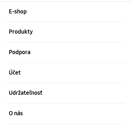
otvorené
Footer Navigation
E-shop
otvorené
Produkty
otvorené
Podpora
otvorené
Účet
otvorené
Udržateľnosť
otvorené
O nás