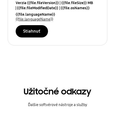
Verzia {{file.fileVersion}}
{{file.fileSize}} MB
{{file.fileModifiedDate}}
{{file.osNames}}
{{file.languageName}}
{{file.languageName}}
Stiahnuť
Užitočné odkazy
Ďalšie softvérové nástroje a služby