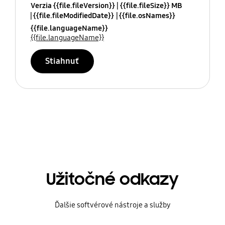
Verzia {{file.fileVersion}}
{{file.fileSize}} MB
{{file.fileModifiedDate}}
{{file.osNames}}
{{file.languageName}}
{{file.languageName}}
Stiahnuť
Užitočné odkazy
Ďalšie softvérové nástroje a služby