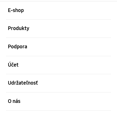
otvorené
Footer Navigation
E-shop
otvorené
Produkty
otvorené
Podpora
otvorené
Účet
otvorené
Udržateľnosť
otvorené
O nás