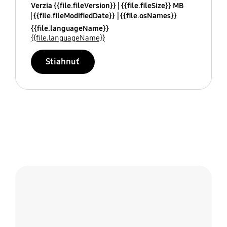
Verzia {{file.fileVersion}}
{{file.fileSize}} MB
{{file.fileModifiedDate}}
{{file.osNames}}
{{file.languageName}}
{{file.languageName}}
Stiahnuť