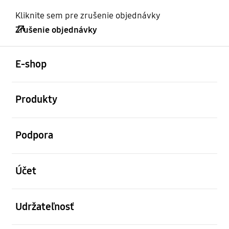
Kliknite sem pre zrušenie objednávky
Zrušenie objednávky
otvorené
Footer Navigation
E-shop
otvorené
Produkty
otvorené
Podpora
otvorené
Účet
otvorené
Udržateľnosť
otvorené