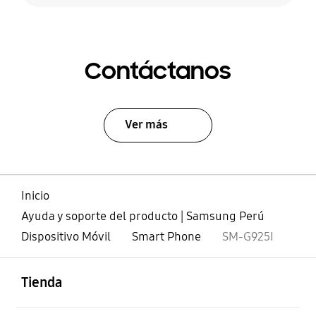
Contáctanos
Ver más
Inicio
Ayuda y soporte del producto | Samsung Perú
Dispositivo Móvil
Smart Phone
SM-G925I
abierto
Footer Navigation
Tienda
abierto