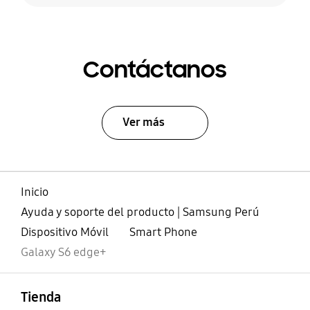
Contáctanos
Ver más
Inicio
Ayuda y soporte del producto | Samsung Perú
Dispositivo Móvil
Smart Phone
Galaxy S6 edge+
abierto
Footer Navigation
Tienda