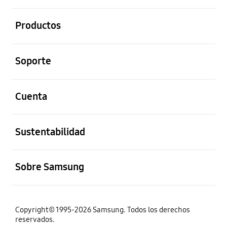
abierto
Productos
abierto
Soporte
abierto
Cuenta
abierto
Sustentabilidad
abierto
Sobre Samsung
Copyright© 1995-2026 Samsung. Todos los derechos
reservados.