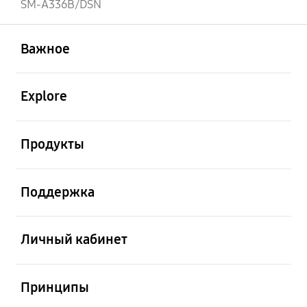
SM-A336B/DSN
открыть
Footer Navigation
Важное
открыть
Explore
открыть
Продукты
открыть
Поддержка
открыть
Личный кабинет
открыть
Принципы