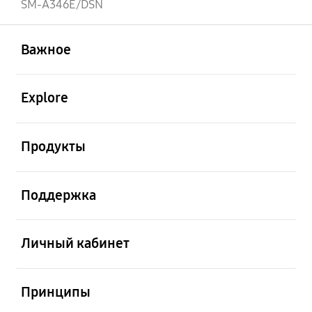
SM-A346E/DSN
открыть
Footer Navigation
Важное
открыть
Explore
открыть
Продукты
открыть
Поддержка
открыть
Личный кабинет
открыть
Принципы