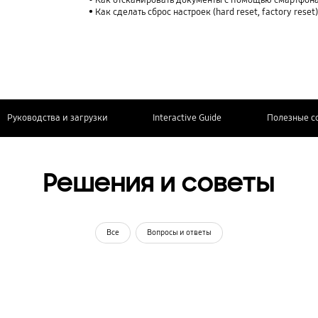
Как отсканировать документы с помощью смартфона
Как сделать сброс настроек (hard reset, factory rese
Руководства и загрузки
Interactive Guide
Полезные с
Решения и советы
Все
Вопросы и ответы