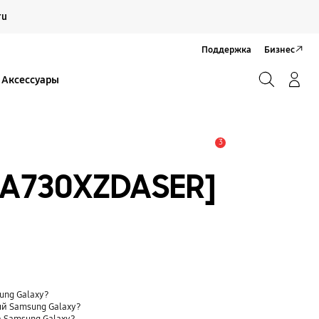
Продолжить
ru
Закрыть
Поддержка
Бизнес
Поиск
Вход/Регистрация
Аксессуары
Поиск
3
Оповещение
-A730XZDASER]
sung Galaxy?
ый Samsung Galaxy?