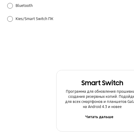
Bluetooth
Kies/Smart Switch ПК
Samsung Apps
Samsung Hub
Samsung Pay
Батарея
Smart Switch
Беспроводной интернет / Wi-Fi
Программа для обновления прошивк
создания резервных копий. Подойд
Блокировка
для всех смартфонов и планшетов Gal
на Android 4.3 и новее
Звук / Динамик / Микрофон
Читать дальше
Использование