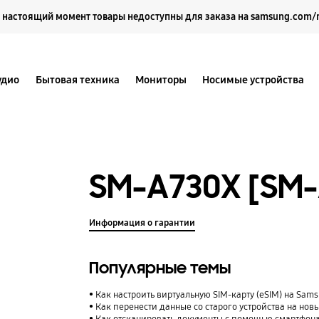
Выберите свое местоположение и язык.
 настоящий момент товары недоступны для заказа на samsung.com/
удио
Бытовая техника
Мониторы
Носимые устройства
SM-A730X [SM
Информация о гарантии
Популярные темы
Как настроить виртуальную SIM-карту (eSIM) на Sam
Как перенести данные со старого устройства на нов