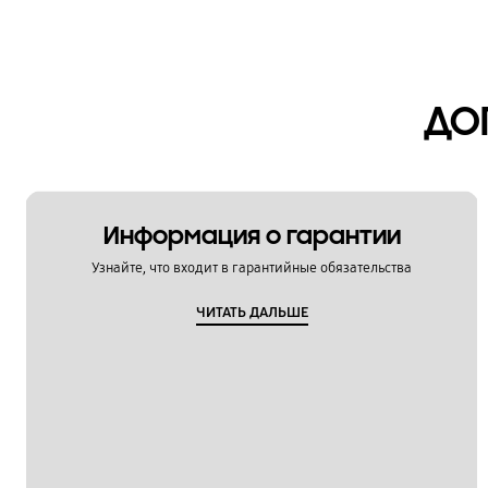
Камера
Копия данных / Восстановление
ДО
Мультимедийный контент
Настройка
Обновление
Информация о гарантии
Питание / Зарядка
Узнайте, что входит в гарантийные обязательства
Приложения
ЧИТАТЬ ДАЛЬШЕ
Связь / Сеть / Звонки
Сообщения / Почта
Спецификации / Функции