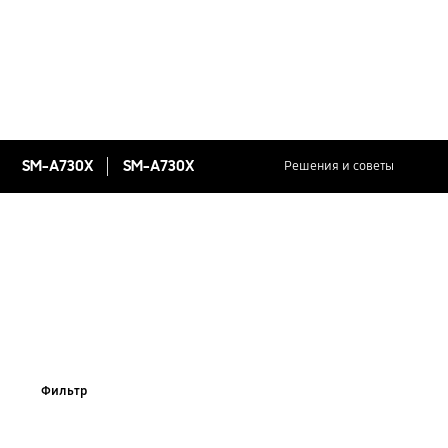
SM-A730X
SM-A730X
Решения и советы
Фильтр