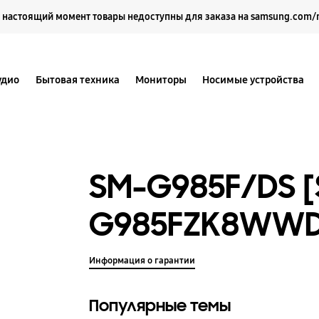
Выберите свое местоположение и язык.
 настоящий момент товары недоступны для заказа на samsung.com/
удио
Бытовая техника
Мониторы
Носимые устройства
SM-G985F/DS 
G985FZK8WWD
Информация о гарантии
Популярные темы