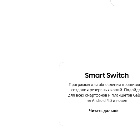
Камера
Копия данных / Восстановление
Мультимедийный контент
Настройка
Обновление
Smart Switch
Питание / Зарядка
Программа для обновления прошивк
Приложения
создания резервных копий. Подойд
для всех смартфонов и планшетов Gal
на Android 4.3 и новее
Связь / Сеть / Звонки
Читать дальше
Сообщения / Почта
Спецификации / Функции