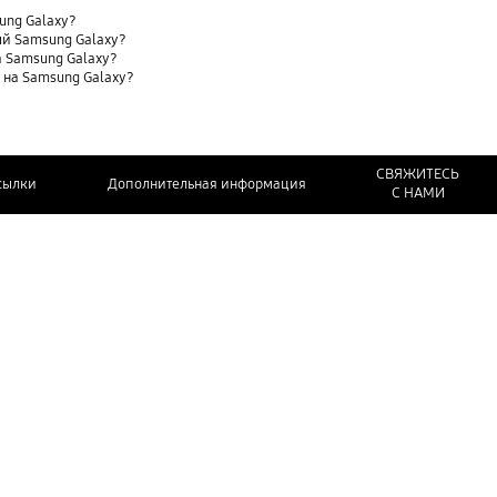
sung Galaxy?
ый Samsung Galaxy?
 Samsung Galaxy?
t) на Samsung Galaxy?
СВЯЖИТЕСЬ
сылки
Дополнительная информация
С НАМИ