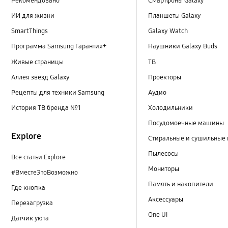
Рекомендовано
Смартфоны Galaxy
ИИ для жизни
Планшеты Galaxy
SmartThings
Galaxy Watch
Программа Samsung Гарантия+
Наушники Galaxy Buds
Живые страницы
ТВ
Аллея звезд Galaxy
Проекторы
Рецепты для техники Samsung
Аудио
История ТВ бренда №1
Холодильники
Посудомоечные машины
Explore
Стиральные и сушильные
Пылесосы
Все статьи Explore
Мониторы
#ВместеЭтоВозможно
Память и накопители
Где кнопка
Аксессуары
Перезагрузка
One UI
Датчик уюта