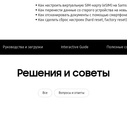
Как настроить виртуальную SIM-карту (eSIM) на Sam
Как перенести данные со старого устройства на нов
Как отсканировать документы с помощью смартфона
Как сделать сброс настроек (hard reset, factory rese
Руководства и загрузки
Interactive Guide
Полезные с
Решения и советы
Все
Вопросы и ответы