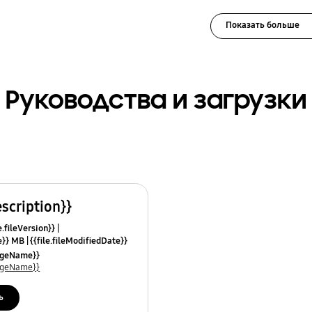
Показать больше
Руководства и загрузки
escription}}
e.fileVersion}}
ze}} MB
{{file.fileModifiedDate}}
mes}}
uageName}}
uageName}}
ь