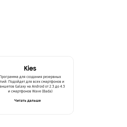
Kies
Программа для создания резервных
пий. Подойдет для всех смартфонов и
аншетов Galaxy на Android от 2.3 до 4.3
и смартфонов Wave (Bada)
Читать дальше