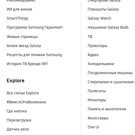
Рекомендовано
Смартфоны Galaxy
ИИ для жизни
Планшеты Galaxy
SmartThings
Galaxy Watch
Программа Samsung Гарантия+
Наушники Galaxy Buds
Живые страницы
ТВ
Аллея звезд Galaxy
Проекторы
Рецепты для техники Samsung
Аудио
История ТВ бренда №1
Холодильники
Посудомоечные машины
Explore
Стиральные и сушильные
Пылесосы
Все статьи Explore
Мониторы
#ВместеЭтоВозможно
Память и накопители
Где кнопка
Аксессуары
Перезагрузка
One UI
Датчик уюта