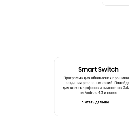
Камера
Копия данных / Восстановление
Мультимедийный контент
Настройка
Обновление
Smart Switch
Питание / Зарядка
Программа для обновления прошивк
Приложения
создания резервных копий. Подойд
для всех смартфонов и планшетов Gal
на Android 4.3 и новее
Связь / Сеть / Звонки
Читать дальше
Сообщения / Почта
Спецификации / Функции