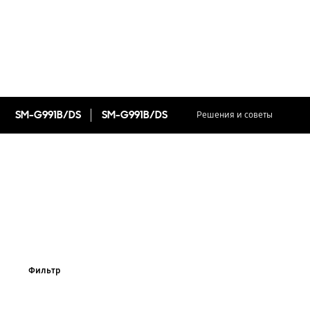
SM-G991B/DS
SM-G991B/DS
Решения и советы
Фильтр