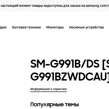
Выберите свое местоположение и язык.
 настоящий момент товары недоступны для заказа на samsung.com/
удио
Бытовая техника
Мониторы
Носимые устройства
SM-G991B/DS [
G991BZWDCAU
Информация о гарантии
Популярные темы