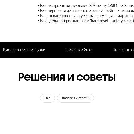
Как настроить виртуальную SIM-карту (eSIM) на Sam
Как перенести данные со старого устройства на нов
Как отсканировать документы с помощью смартфона
Как сделать сброс настроек (hard reset, factory rese
Руководства и загрузки
Interactive Guide
Полезные с
Решения и советы
Все
Вопросы и ответы