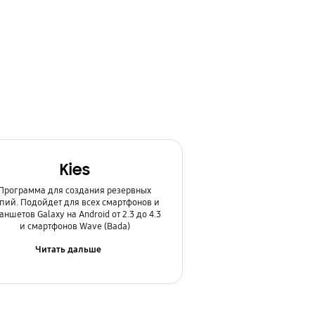
Kies
Программа для создания резервных
пий. Подойдет для всех смартфонов и
аншетов Galaxy на Android от 2.3 до 4.3
и смартфонов Wave (Bada)
Читать дальше