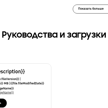
Показать больше
Руководства и загрузки
escription}}
e.fileVersion}}
ze}} MB
{{file.fileModifiedDate}}
mes}}
uageName}}
uageName}}
ь