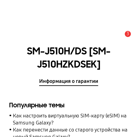
3
Оповещение
SM-J510H/DS [SM-
J510HZKDSEK]
Информация о гарантии
Популярные темы
Как настроить виртуальную SIM-карту (eSIM) на
Samsung Galaxy?
Как перенести данные со старого устройства на
новый Samsung Galaxy?