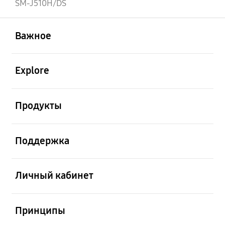
SM-J510H/DS
открыть
Footer Navigation
Важное
открыть
Explore
открыть
Продукты
открыть
Поддержка
открыть
Личный кабинет
открыть
Принципы