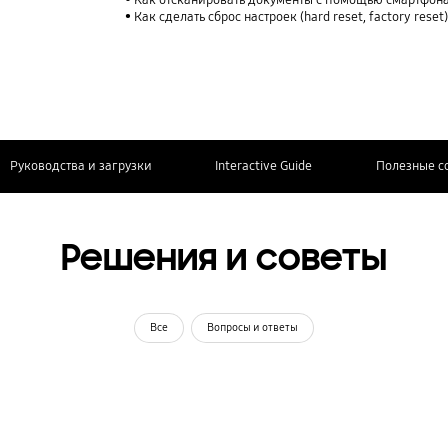
Как отсканировать документы с помощью смартфона
Как сделать сброс настроек (hard reset, factory rese
Руководства и загрузки
Interactive Guide
Полезные с
Решения и советы
Все
Вопросы и ответы