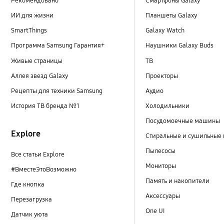
Рекомендовано
Смартфоны Galaxy
ИИ для жизни
Планшеты Galaxy
SmartThings
Galaxy Watch
Программа Samsung Гарантия+
Наушники Galaxy Buds
Живые страницы
ТВ
Аллея звезд Galaxy
Проекторы
Рецепты для техники Samsung
Аудио
История ТВ бренда №1
Холодильники
Посудомоечные машины
Explore
Стиральные и сушильные
Пылесосы
Все статьи Explore
Мониторы
#ВместеЭтоВозможно
Память и накопители
Где кнопка
Аксессуары
Перезагрузка
One UI
Датчик уюта