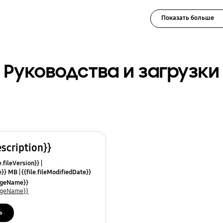
Показать больше
Руководства и загрузки
escription}}
e.fileVersion}}
ze}} MB
{{file.fileModifiedDate}}
mes}}
uageName}}
uageName}}
ь