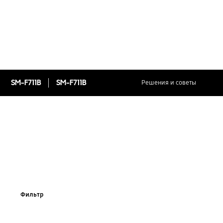
SM-F711B
SM-F711B
Решения и советы
Фильтр