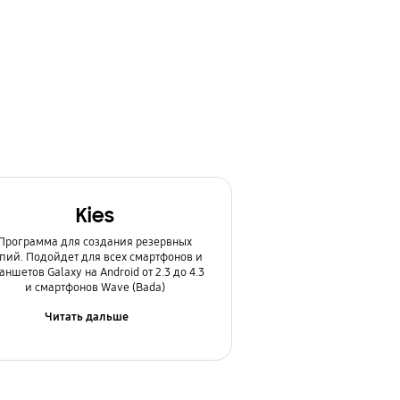
Kies
Программа для создания резервных
пий. Подойдет для всех смартфонов и
аншетов Galaxy на Android от 2.3 до 4.3
и смартфонов Wave (Bada)
Читать дальше