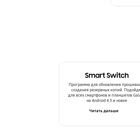
Камера
Копия данных / Восстановление
Мультимедийный контент
Настройка
Обновление
Smart Switch
Питание / Зарядка
Программа для обновления прошивк
Приложения
создания резервных копий. Подойд
для всех смартфонов и планшетов Gal
на Android 4.3 и новее
Связь / Сеть / Звонки
Читать дальше
Сообщения / Почта
Спецификации / Функции