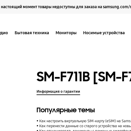
Выберите свое местоположение и язык.
 настоящий момент товары недоступны для заказа на samsung.com/
удио
Бытовая техника
Мониторы
Носимые устройства
SM-F711B [SM-F
Информация о гарантии
Популярные темы
Как настроить виртуальную SIM-карту (eSIM) на Sam
Как перенести данные со старого устройства на нов