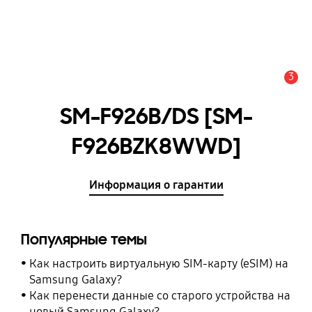
3
Оповещение
SM-F926B/DS [SM-
F926BZK8WWD]
Информация о гарантии
Популярные темы
Как настроить виртуальную SIM-карту (eSIM) на
Samsung Galaxy?
Как перенести данные со старого устройства на
новый Samsung Galaxy?