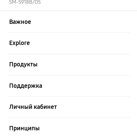
SM-S918B/DS
открыть
Footer Navigation
Важное
открыть
Explore
открыть
Продукты
открыть
Поддержка
открыть
Личный кабинет
открыть
Принципы