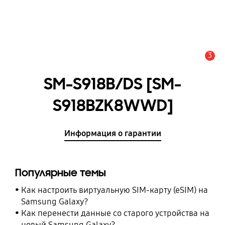
3
Оповещение
SM-S918B/DS [SM-
S918BZK8WWD]
Информация о гарантии
Популярные темы
Как настроить виртуальную SIM-карту (eSIM) на
Samsung Galaxy?
Как перенести данные со старого устройства на
новый Samsung Galaxy?