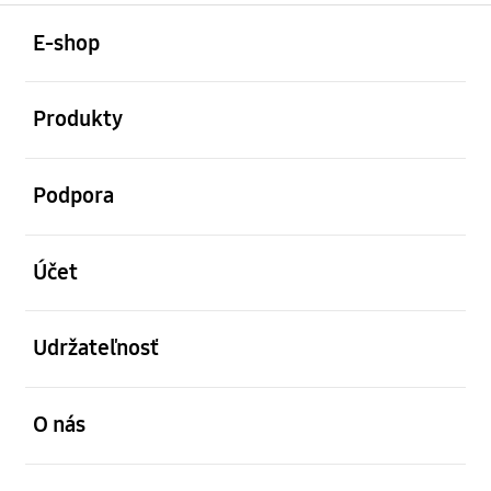
otvorené
Footer Navigation
E-shop
otvorené
Produkty
otvorené
Podpora
otvorené
Účet
otvorené
Udržateľnosť
otvorené
O nás