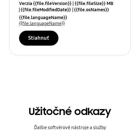
Verzia {{file.fileVersion}}
{{file.fileSize}} MB
{{file.fileModifiedDate}}
{{file.osNames}}
{{file.languageName}}
{{file.languageName}}
Stiahnuť
Užitočné odkazy
Ďalšie softvérové nástroje a služby