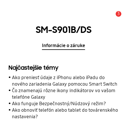
3
Upozornenie
SM-S901B/DS
Informácie o záruke
Najčastejšie témy
Ako preniesť údaje z iPhonu alebo iPadu do
nového zariadenia Galaxy pomocou Smart Switch
Čo znamenajú rôzne ikony indikátorov vo vašom
telefóne Galaxy
Ako funguje Bezpečnostný/Núdzový režim?
Ako obnoviť telefón alebo tablet do továrenského
nastavenia?