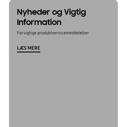
Nyheder og Vigtig
Information
For vigtige produktservicemeddelelser
LÆS MERE