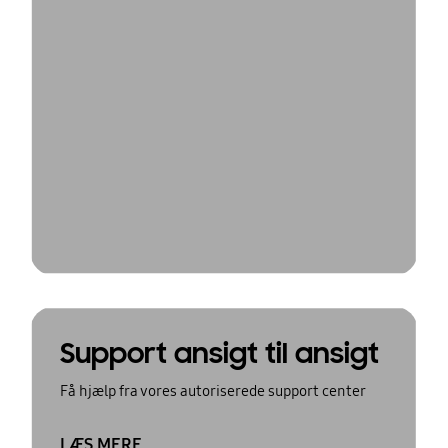
Support ansigt til ansigt
Få hjælp fra vores autoriserede support center
LÆS MERE