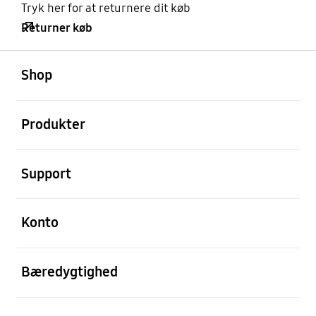
Tryk her for at returnere dit køb
Returner køb
Åben
Footer Navigation
Shop
Åben
Produkter
Åben
Support
Åben
Konto
Åben
Bæredygtighed
Åben