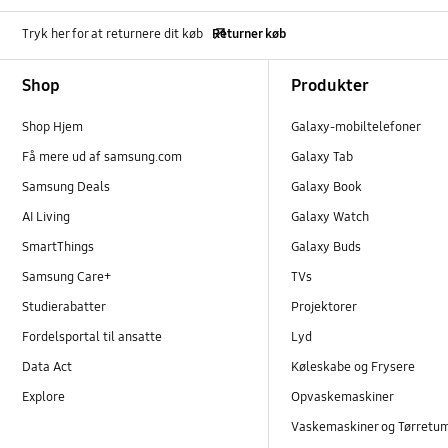
Tryk her for at returnere dit køb
Returner køb
Footer Navigation
Shop
Produkter
Shop Hjem
Galaxy-mobiltelefoner
Få mere ud af samsung.com
Galaxy Tab
Samsung Deals
Galaxy Book
AI Living
Galaxy Watch
SmartThings
Galaxy Buds
Samsung Care+
TVs
Studierabatter
Projektorer
Fordelsportal til ansatte
Lyd
Data Act
Køleskabe og Frysere
Explore
Opvaskemaskiner
Vaskemaskiner og Tørretu