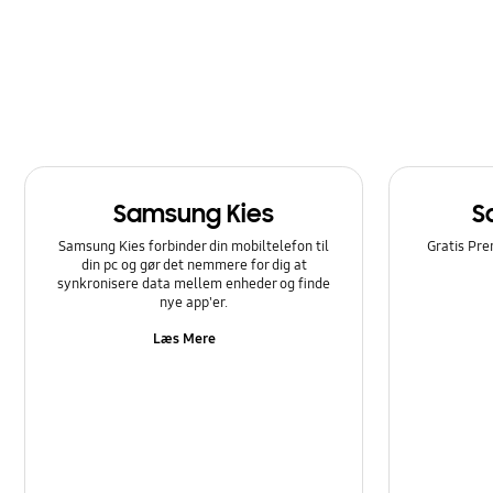
Opkald og kontakter
Samsung Apps
Softwareopgradering
Strøm
Samsung Kies
S
Sådan bruger du det
Samsung Kies forbinder din mobiltelefon til
Gratis Pre
din pc og gør det nemmere for dig at
synkronisere data mellem enheder og finde
nye app'er.
Læs Mere