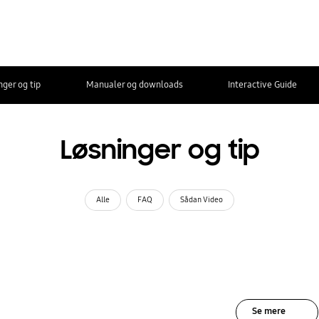
nger og tip
Manualer og downloads
Interactive Guide
Løsninger og tip
Alle
FAQ
Sådan Video
Se mere