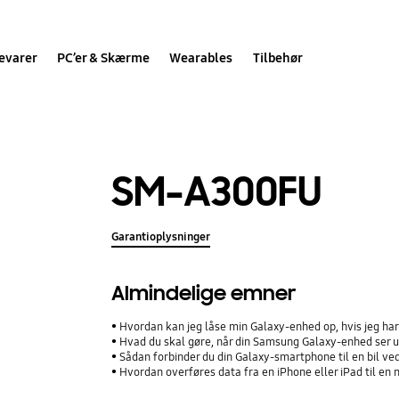
evarer
PC’er & Skærme
Wearables
Tilbehør
SM-A300FU
Garantioplysninger
Almindelige emner
Hvordan kan jeg låse min Galaxy-enhed op, hvis jeg h
Hvad du skal gøre, når din Samsung Galaxy-enhed ser ud
Sådan forbinder du din Galaxy-smartphone til en bil ve
Hvordan overføres data fra en iPhone eller iPad til e