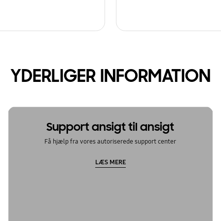
YDERLIGER INFORMATION
Support ansigt til ansigt
Få hjælp fra vores autoriserede support center
LÆS MERE