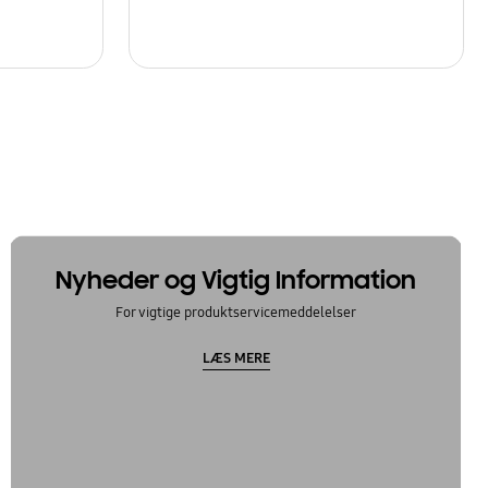
Nyheder og Vigtig Information
For vigtige produktservicemeddelelser
LÆS MERE