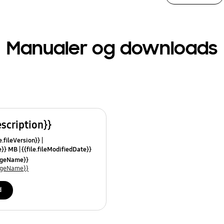
Manualer og downloads
escription}}
e.fileVersion}}
ze}} MB
{{file.fileModifiedDate}}
mes}}
uageName}}
uageName}}
d