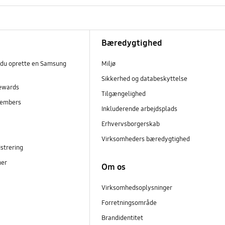
Bæredygtighed
 du oprette en Samsung
Miljø
Sikkerhed og databeskyttelse
ewards
Tilgængelighed
embers
Inkluderende arbejdsplads
r
Erhvervsborgerskab
Virksomheders bæredygtighed
strering
ner
Om os
Virksomhedsoplysninger
Forretningsområde
Brandidentitet