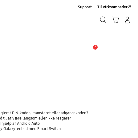
Support
Til virksomheder
Søg
Indkøbskurv
Log på/Tilmeld
Søg
3
Advarsel
ar glemt PIN-koden, mønsteret eller adgangskoden?
 til at være langsom eller ikke reagerer
d hjælp af Android Auto
n ny Galaxy-enhed med Smart Switch