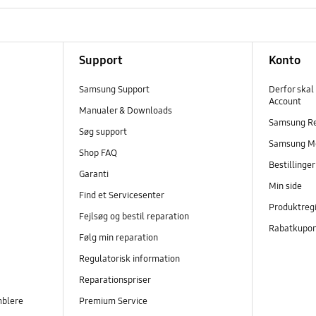
Support
Konto
Samsung Support
Derfor skal
Account
Manualer & Downloads
Samsung R
Søg support
Samsung M
Shop FAQ
Bestillinge
Garanti
Min side
Find et Servicesenter
Produktregi
Fejlsøg og bestil reparation
Rabatkupo
Følg min reparation
Regulatorisk information
Reparationspriser
mblere
Premium Service