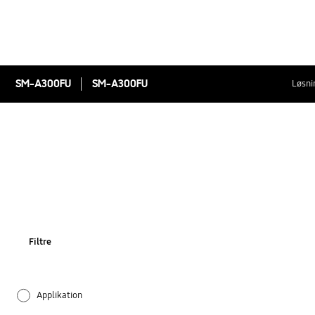
SM-A300FU
SM-A300FU
Løsni
Filtre
Applikation