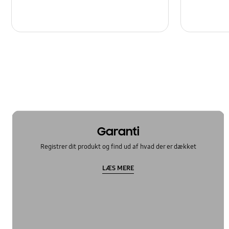
Garanti
Registrer dit produkt og find ud af hvad der er dækket
LÆS MERE