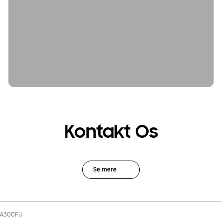
Kontakt Os
Se mere
A300FU