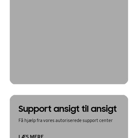
Support ansigt til ansigt
Få hjælp fra vores autoriserede support center
LÆS MERE