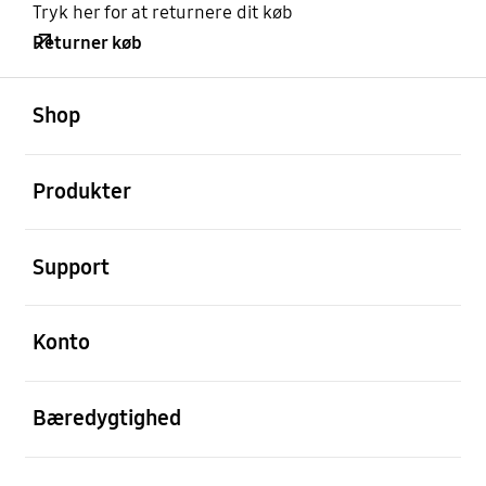
Tryk her for at returnere dit køb
Returner køb
Åben
Footer Navigation
Shop
Åben
Produkter
Åben
Support
Åben
Konto
Åben
Bæredygtighed
Åben