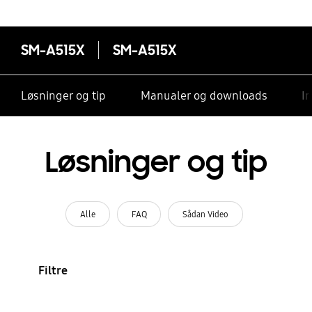
SM-A515X
SM-A515X
Løsninger og tip
Manualer og downloads
I
Løsninger og tip
Alle
FAQ
Sådan Video
Filtre