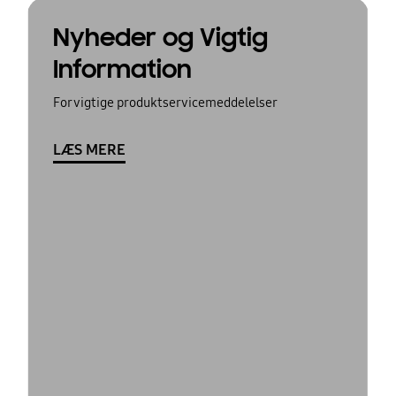
Nyheder og Vigtig
Information
For vigtige produktservicemeddelelser
LÆS MERE