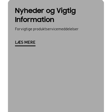
Nyheder og Vigtig
Information
For vigtige produktservicemeddelelser
LÆS MERE