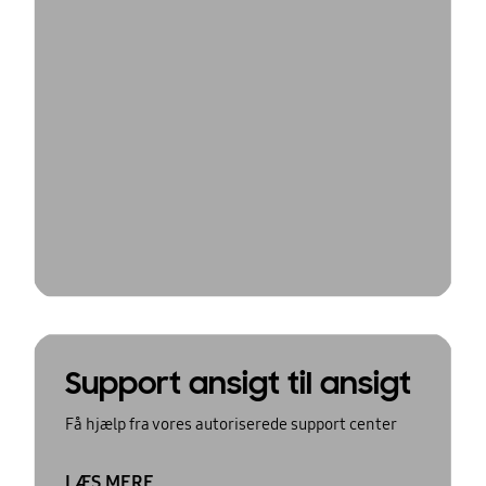
Support ansigt til ansigt
Få hjælp fra vores autoriserede support center
LÆS MERE