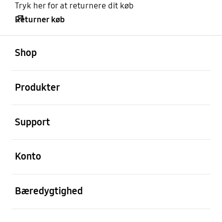
Tryk her for at returnere dit køb
Returner køb
Åben
Footer Navigation
Shop
Åben
Produkter
Åben
Support
Åben
Konto
Åben
Bæredygtighed
Åben