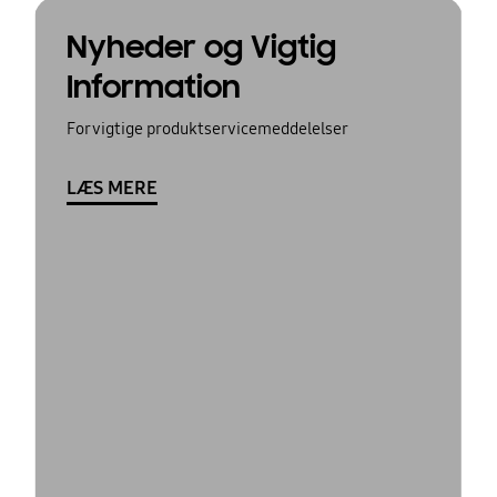
Nyheder og Vigtig
Information
For vigtige produktservicemeddelelser
LÆS MERE