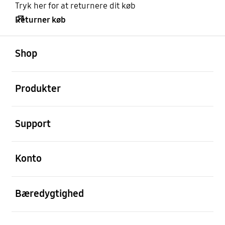
Tryk her for at returnere dit køb
Returner køb
Åben
Footer Navigation
Shop
Åben
Produkter
Åben
Support
Åben
Konto
Åben
Bæredygtighed
Åben