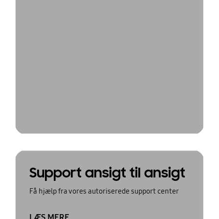
Support ansigt til ansigt
Få hjælp fra vores autoriserede support center
LÆS MERE