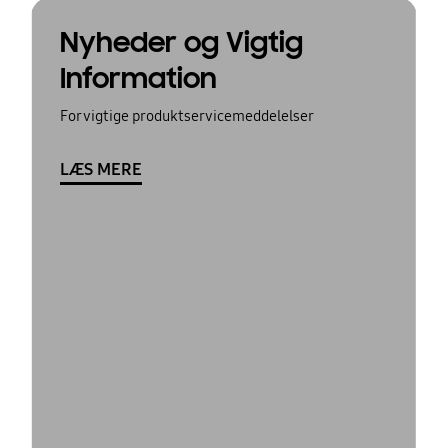
Nyheder og Vigtig
Information
For vigtige produktservicemeddelelser
LÆS MERE