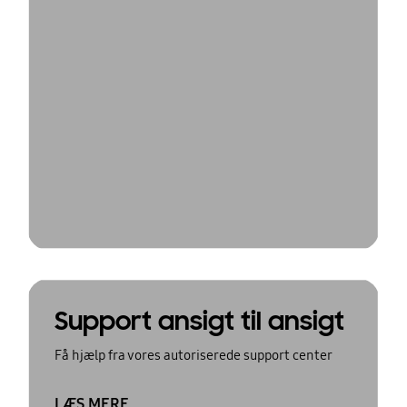
Support ansigt til ansigt
Få hjælp fra vores autoriserede support center
LÆS MERE