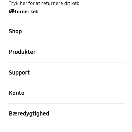
Tryk her for at returnere dit køb
Returner køb
Åben
Footer Navigation
Shop
Åben
Produkter
Åben
Support
Åben
Konto
Åben
Bæredygtighed
Åben