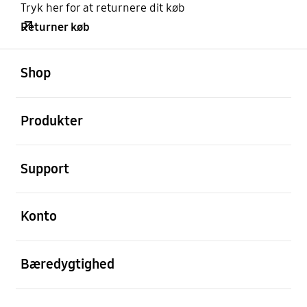
Tryk her for at returnere dit køb
Returner køb
Åben
Footer Navigation
Shop
Åben
Produkter
Åben
Support
Åben
Konto
Åben
Bæredygtighed
Åben