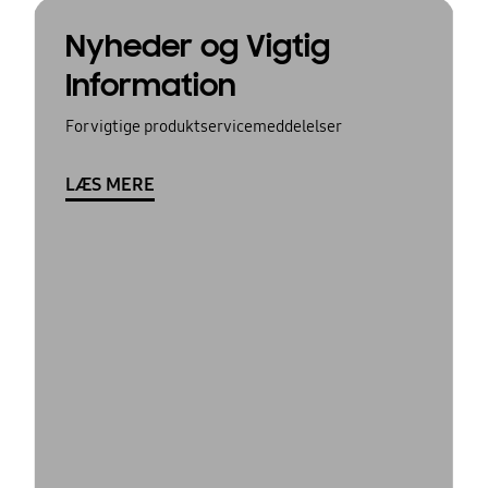
Nyheder og Vigtig
Information
For vigtige produktservicemeddelelser
LÆS MERE