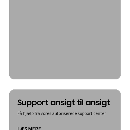
Support ansigt til ansigt
Få hjælp fra vores autoriserede support center
LÆS MERE