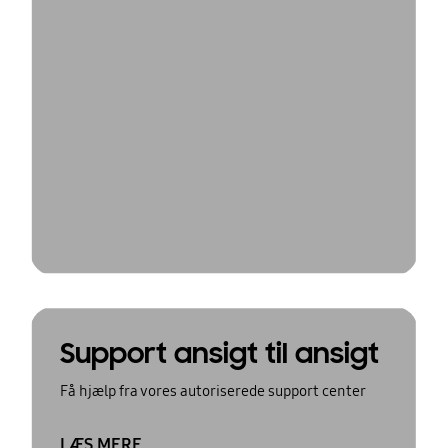
Support ansigt til ansigt
Få hjælp fra vores autoriserede support center
LÆS MERE