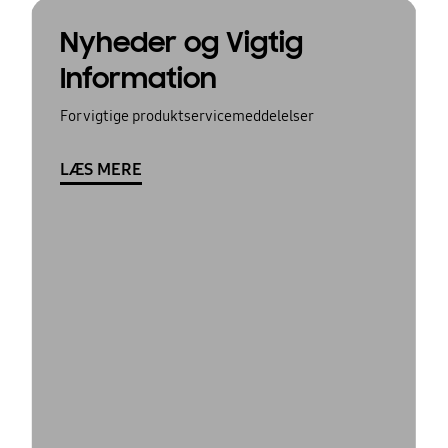
Nyheder og Vigtig
Information
For vigtige produktservicemeddelelser
LÆS MERE