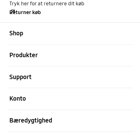
Tryk her for at returnere dit køb
Returner køb
Åben
Footer Navigation
Shop
Åben
Produkter
Åben
Support
Åben
Konto
Åben
Bæredygtighed
Åben