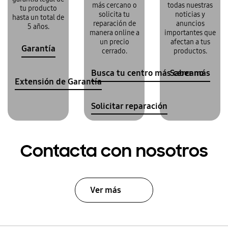
más cercano o
todas nuestras
tu producto
solicita tu
noticias y
hasta un total de
reparación de
anuncios
5 años.
manera online a
importantes que
un precio
afectan a tus
Garantía
cerrado.
productos.
Busca tu centro más cercano
Saber más
Extensión de Garantía
Solicitar reparación
Contacta con nosotros
Ver más