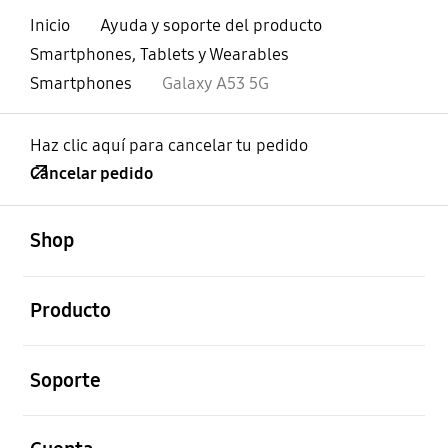
Inicio
Ayuda y soporte del producto
Smartphones, Tablets y Wearables
Smartphones
Galaxy A53 5G
Haz clic aquí para cancelar tu pedido
Cancelar pedido
abierto
Footer Navigation
Shop
abierto
Producto
abierto
Soporte
abierto