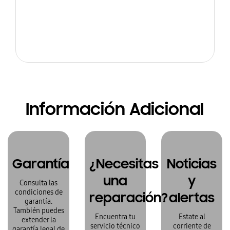
Información Adicional
Garantía
¿Necesitas
Noticias
una
y
Consulta las
condiciones de
reparación?
alertas
garantía.
También puedes
Encuentra tu
Estate al
extender la
servicio técnico
corriente de
garantía legal de