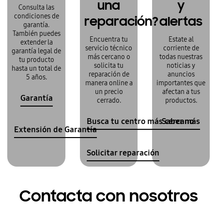
una
y
Consulta las
condiciones de
reparación?
alertas
garantía.
También puedes
Encuentra tu
Estate al
extender la
servicio técnico
corriente de
garantía legal de
más cercano o
todas nuestras
tu producto
solicita tu
noticias y
hasta un total de
reparación de
anuncios
5 años.
manera online a
importantes que
un precio
afectan a tus
Garantía
cerrado.
productos.
Busca tu centro más cercano
Saber más
Extensión de Garantía
Solicitar reparación
Contacta con nosotros