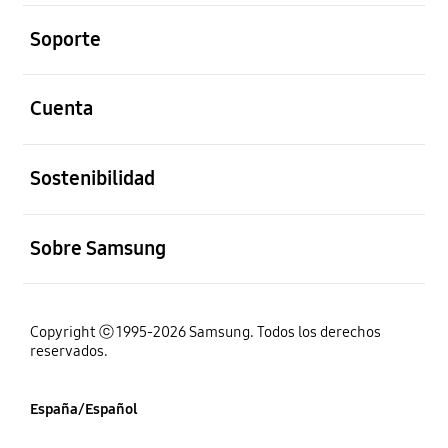
abierto
Soporte
abierto
Cuenta
abierto
Sostenibilidad
abierto
Sobre Samsung
Copyright ⓒ 1995-2026 Samsung. Todos los derechos
reservados.
España/Español