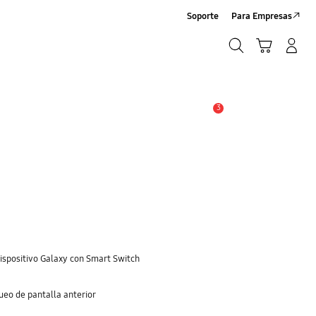
Soporte
Para Empresas
Búsqueda
Carrito
Iniciar sesión/Sign-Up
Búsqueda
3
Alerta
dispositivo Galaxy con Smart Switch
eo de pantalla anterior