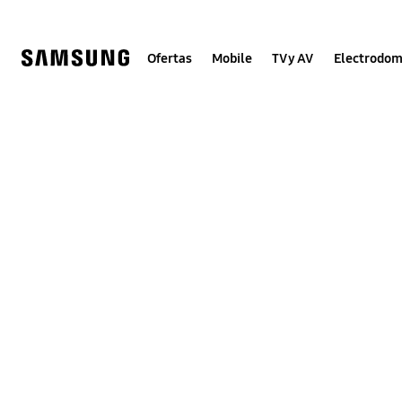
Skip
to
content
Ofertas
Mobile
TV y AV
Electrodom