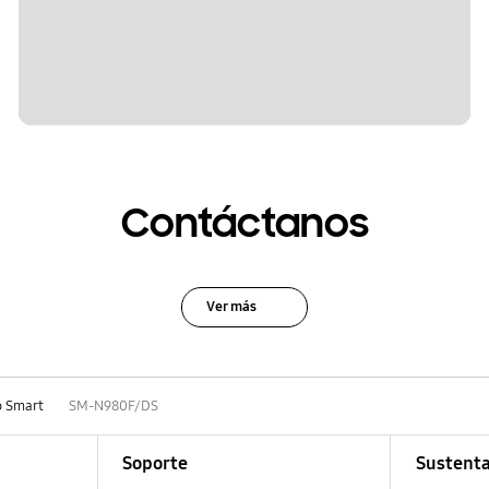
Contáctanos
Ver más
o Smart
SM-N980F/DS
Soporte
Sustenta