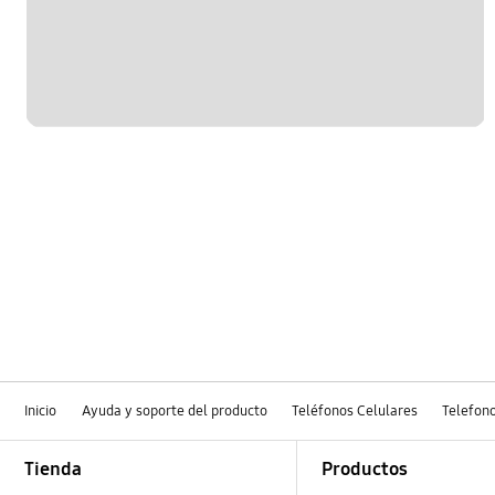
OT_Others
Inicio
Ayuda y soporte del producto
Teléfonos Celulares
Telefon
Footer Navigation
Tienda
Productos