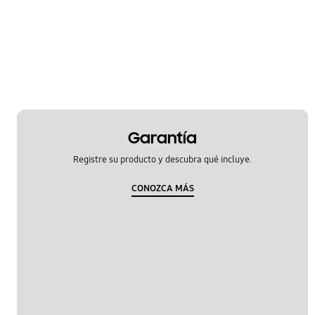
Especificación
Función
Hardware
Llamada & contactos
Mensaje
Garantía
Registre su producto y descubra qué incluye.
Multimedia
CONOZCA MÁS
Red & WiFi
SNS
Samsung Hub
encendido