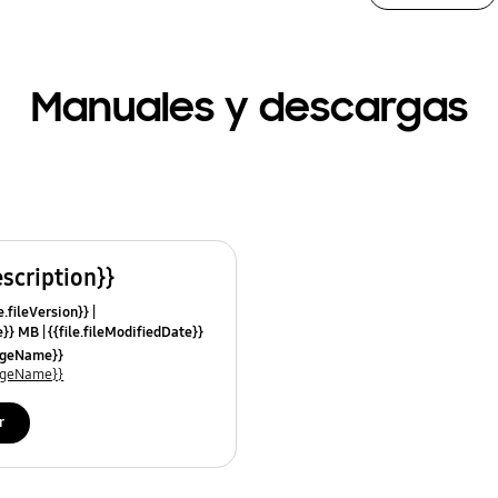
Manuales y descargas
escription}}
e.fileVersion}}
ze}} MB
{{file.fileModifiedDate}}
mes}}
uageName}}
uageName}}
r