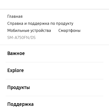
Главная
Справка и поддержка по продукту
Мобильные устройства
Смартфоны
SM-A750FN/DS
открыть
Footer Navigation
Важное
открыть
Explore
открыть
Продукты
открыть
Поддержка