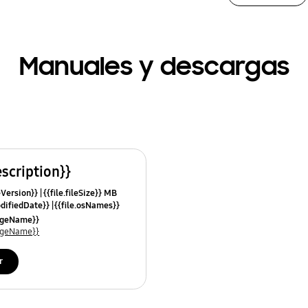
Manuales y descargas
escription}}
leVersion}}
{{file.fileSize}} MB
odifiedDate}}
{{file.osNames}}
uageName}}
uageName}}
r