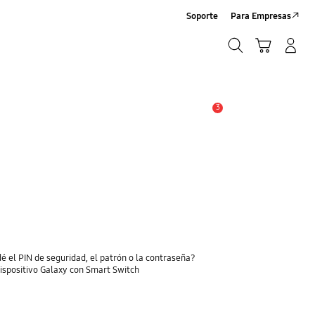
Soporte
Para Empresas
Búsqueda
Carrito
Iniciar sesión/Registrarse
Búsqueda
3
Alerta
é el PIN de seguridad, el patrón o la contraseña?
dispositivo Galaxy con Smart Switch