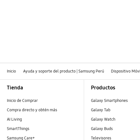
Hardware
Llamada & contactos
Mensaje
Multimedia
Red & WiFi
Inicio
Ayuda y soporte del producto | Samsung Perú
Dispositivo Móvi
SNS
Footer Navigation
Tienda
Productos
encendido
Inicio de Comprar
Galaxy Smartphones
Compra directo y obtén más
Galaxy Tab
AI Living
Galaxy Watch
SmartThings
Galaxy Buds
Samsung Care+
Televisores