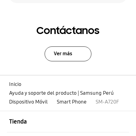
Contáctanos
Ver más
Inicio
Ayuda y soporte del producto | Samsung Perú
Dispositivo Móvil
Smart Phone
SM-A720F
abierto
Footer Navigation
Tienda
abierto