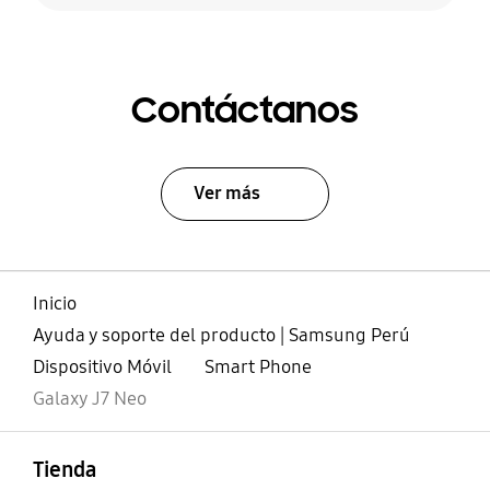
Contáctanos
Ver más
Inicio
Ayuda y soporte del producto | Samsung Perú
Dispositivo Móvil
Smart Phone
Galaxy J7 Neo
abierto
Footer Navigation
Tienda