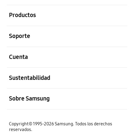
abierto
Productos
abierto
Soporte
abierto
Cuenta
abierto
Sustentabilidad
abierto
Sobre Samsung
Copyright© 1995-2026 Samsung. Todos los derechos
reservados.