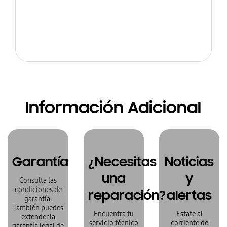
Información Adicional
Garantía
¿Necesitas
Noticias
una
y
Consulta las
condiciones de
reparación?
alertas
garantía.
También puedes
Encuentra tu
Estate al
extender la
servicio técnico
corriente de
garantía legal de