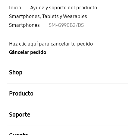
Inicio
Ayuda y soporte del producto
Smartphones, Tablets y Wearables
Smartphones
SM-G990B2/DS
Haz clic aquí para cancelar tu pedido
Cancelar pedido
abierto
Footer Navigation
Shop
abierto
Producto
abierto
Soporte
abierto