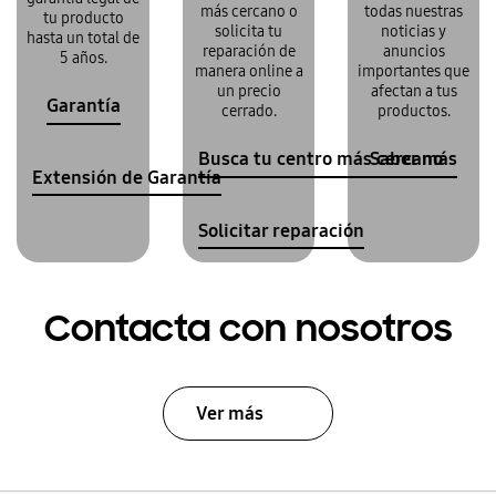
más cercano o
todas nuestras
tu producto
solicita tu
noticias y
hasta un total de
reparación de
anuncios
5 años.
manera online a
importantes que
un precio
afectan a tus
Garantía
cerrado.
productos.
Busca tu centro más cercano
Saber más
Extensión de Garantía
Solicitar reparación
Contacta con nosotros
Ver más