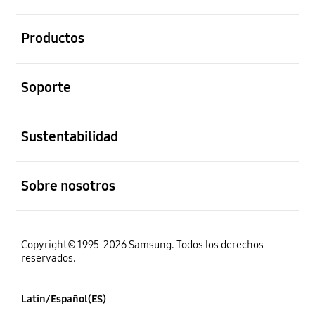
abierto
Productos
abierto
Soporte
abierto
Sustentabilidad
abierto
Sobre nosotros
Copyright© 1995-2026 Samsung. Todos los derechos
reservados.
Latin/Español(ES)