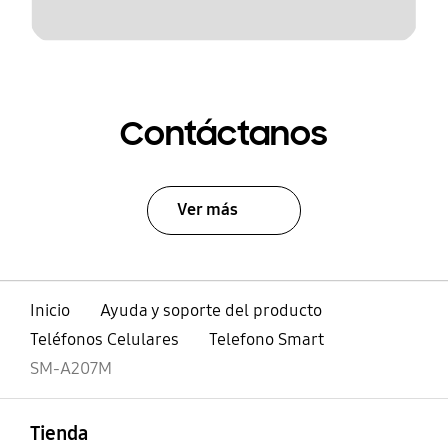
Contáctanos
Ver más
Inicio
Ayuda y soporte del producto
Teléfonos Celulares
Telefono Smart
SM-A207M
abierto
Footer Navigation
Tienda