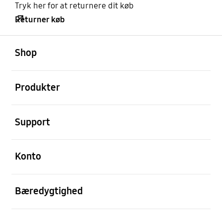
Tryk her for at returnere dit køb
Returner køb
Åben
Footer Navigation
Shop
Åben
Produkter
Åben
Support
Åben
Konto
Åben
Bæredygtighed
Åben