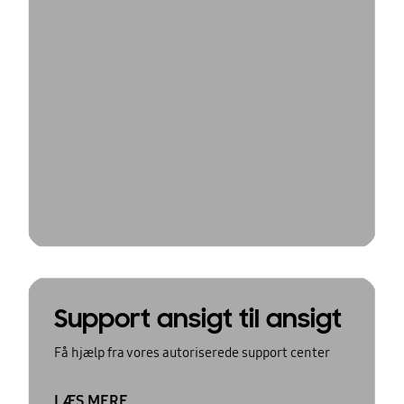
Support ansigt til ansigt
Få hjælp fra vores autoriserede support center
LÆS MERE