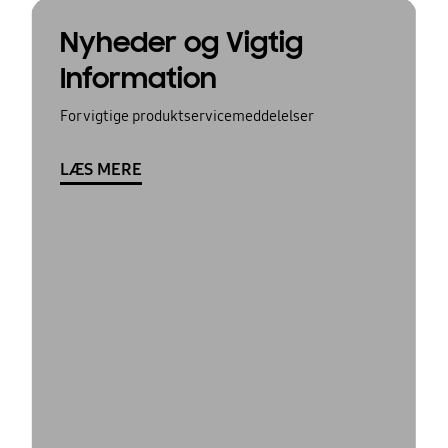
Nyheder og Vigtig
Information
For vigtige produktservicemeddelelser
LÆS MERE