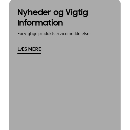
Nyheder og Vigtig
Information
For vigtige produktservicemeddelelser
LÆS MERE