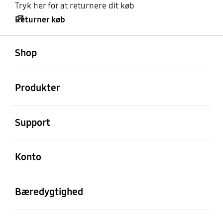
Tryk her for at returnere dit køb
Returner køb
Åben
Footer Navigation
Shop
Åben
Produkter
Åben
Support
Åben
Konto
Åben
Bæredygtighed
Åben