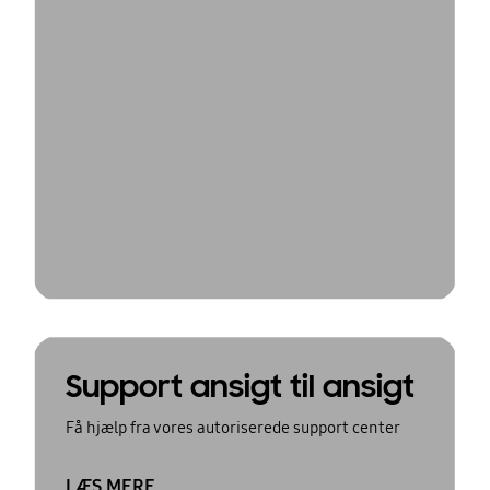
Support ansigt til ansigt
Få hjælp fra vores autoriserede support center
LÆS MERE