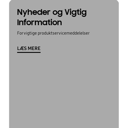
Nyheder og Vigtig
Information
For vigtige produktservicemeddelelser
LÆS MERE