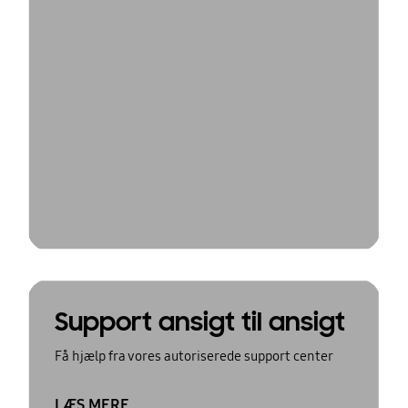
Support ansigt til ansigt
Få hjælp fra vores autoriserede support center
LÆS MERE