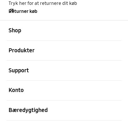
Tryk her for at returnere dit køb
Returner køb
Åben
Footer Navigation
Shop
Åben
Produkter
Åben
Support
Åben
Konto
Åben
Bæredygtighed
Åben