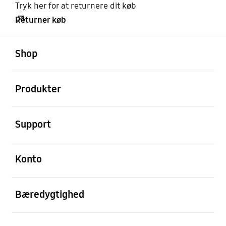
Tryk her for at returnere dit køb
Returner køb
Åben
Footer Navigation
Shop
Åben
Produkter
Åben
Support
Åben
Konto
Åben
Bæredygtighed
Åben