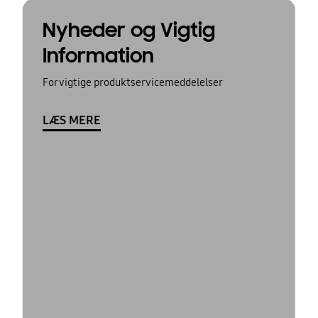
Nyheder og Vigtig
Information
For vigtige produktservicemeddelelser
LÆS MERE