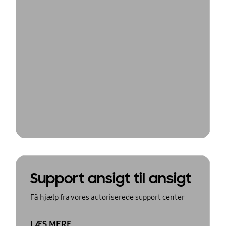
Support ansigt til ansigt
Få hjælp fra vores autoriserede support center
LÆS MERE