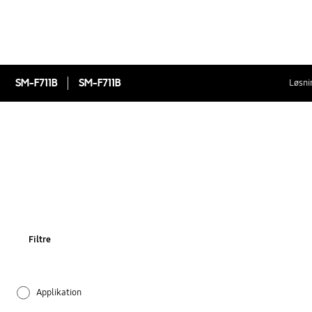
SM-F711B
SM-F711B
Løsni
Filtre
Applikation