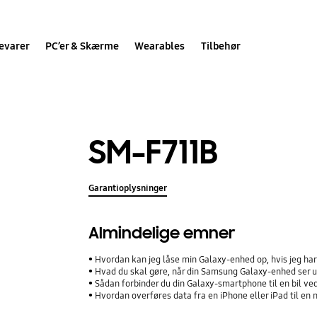
evarer
PC’er & Skærme
Wearables
Tilbehør
SM-F711B
Garantioplysninger
Almindelige emner
Hvordan kan jeg låse min Galaxy-enhed op, hvis jeg h
Hvad du skal gøre, når din Samsung Galaxy-enhed ser ud
Sådan forbinder du din Galaxy-smartphone til en bil ve
Hvordan overføres data fra en iPhone eller iPad til e