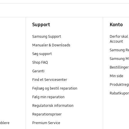
Support
Konto
Samsung Support
Derfor skal
Account
Manualer & Downloads
Samsung R
Søg support
Samsung M
Shop FAQ
Bestillinge
Garanti
Min side
Find et Servicesenter
Produktregi
Fejlsøg og bestil reparation
Rabatkupo
Følg min reparation
Regulatorisk information
Reparationspriser
mblere
Premium Service