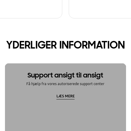
YDERLIGER INFORMATION
Support ansigt til ansigt
Få hjælp fra vores autoriserede support center
LÆS MERE