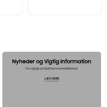
Nyheder og Vigtig Information
For vigtige produktservicemeddelelser
LÆS MERE