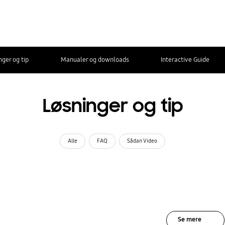
nger og tip
Manualer og downloads
Interactive Guide
Løsninger og tip
Alle
FAQ
Sådan Video
Se mere