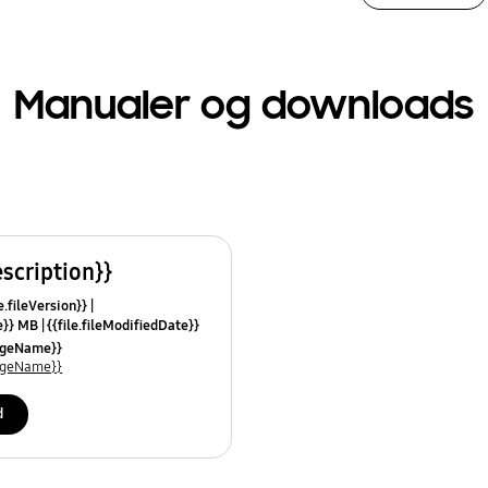
Manualer og downloads
escription}}
e.fileVersion}}
ze}} MB
{{file.fileModifiedDate}}
mes}}
uageName}}
uageName}}
d