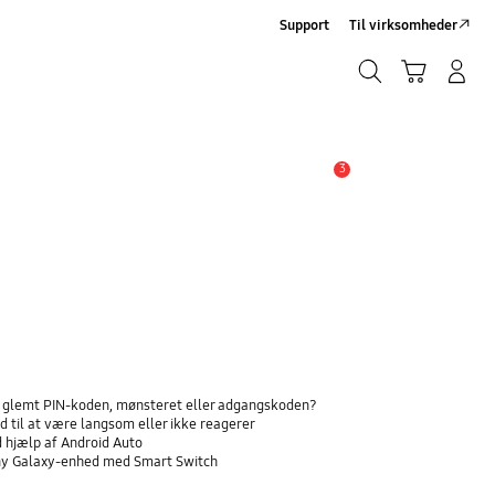
Support
Til virksomheder
Søg
Indkøbskurv
Log på/Tilmeld
Søg
3
Advarsel
ar glemt PIN-koden, mønsteret eller adgangskoden?
 til at være langsom eller ikke reagerer
d hjælp af Android Auto
n ny Galaxy-enhed med Smart Switch