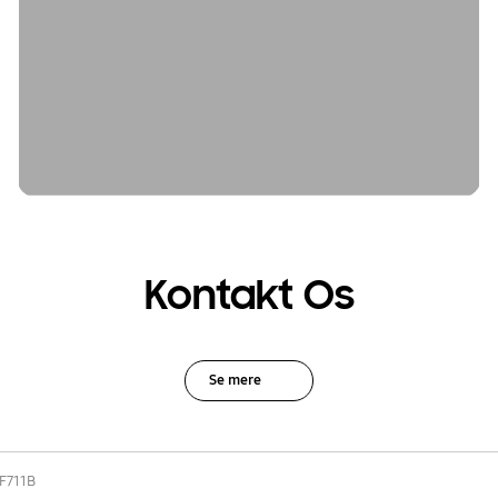
Kontakt Os
Se mere
F711B