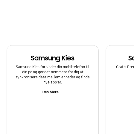
Opkald og kontakter
Samsung Apps
Softwareopgradering
Strøm
Samsung Kies
S
Sådan bruger du det
Samsung Kies forbinder din mobiltelefon til
Gratis Pre
din pc og gør det nemmere for dig at
synkronisere data mellem enheder og finde
nye app'er.
Læs Mere