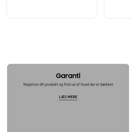
Garanti
Registrer dit produkt og find ud af hvad der er dækket
LÆS MERE