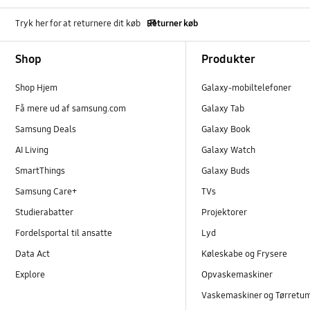
Tryk her for at returnere dit køb
Returner køb
Footer Navigation
Shop
Produkter
Shop Hjem
Galaxy-mobiltelefoner
Få mere ud af samsung.com
Galaxy Tab
Samsung Deals
Galaxy Book
AI Living
Galaxy Watch
SmartThings
Galaxy Buds
Samsung Care+
TVs
Studierabatter
Projektorer
Fordelsportal til ansatte
Lyd
Data Act
Køleskabe og Frysere
Explore
Opvaskemaskiner
Vaskemaskiner og Tørretu