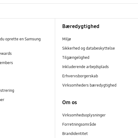
Bæredygtighed
 du oprette en Samsung
Miljø
Sikkerhed og databeskyttelse
ewards
Tilgængelighed
embers
Inkluderende arbejdsplads
r
Erhvervsborgerskab
Virksomheders bæredygtighed
strering
ner
Om os
Virksomhedsoplysninger
Forretningsområde
Brandidentitet