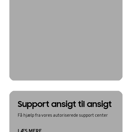
Support ansigt til ansigt
Få hjælp fra vores autoriserede support center
LÆS MERE