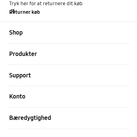
Tryk her for at returnere dit køb
Returner køb
Åben
Footer Navigation
Shop
Åben
Produkter
Åben
Support
Åben
Konto
Åben
Bæredygtighed
Åben