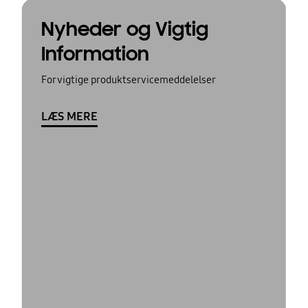
Nyheder og Vigtig
Information
For vigtige produktservicemeddelelser
LÆS MERE