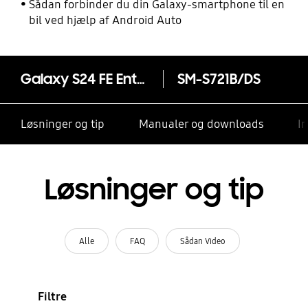
Sådan forbinder du din Galaxy-smartphone til en
bil ved hjælp af Android Auto
Galaxy S24 FE Enterprise Edition
SM-S721B/DS
Løsninger og tip
Manualer og downloads
I
Løsninger og tip
Alle
FAQ
Sådan Video
Filtre