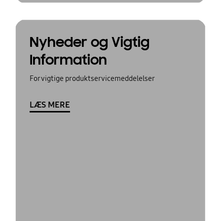
Nyheder og Vigtig
Information
For vigtige produktservicemeddelelser
LÆS MERE