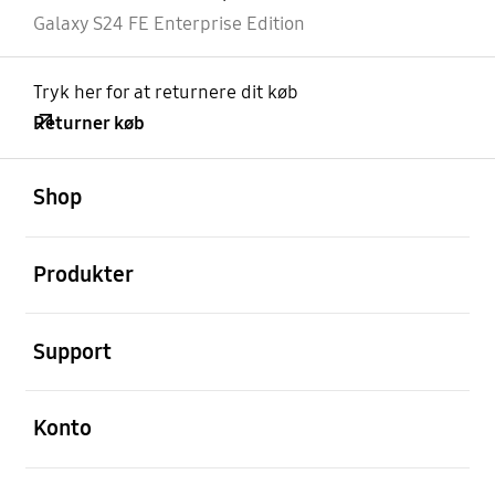
Galaxy S24 FE Enterprise Edition
Tryk her for at returnere dit køb
Returner køb
Åben
Footer Navigation
Shop
Åben
Produkter
Åben
Support
Åben
Konto
Åben