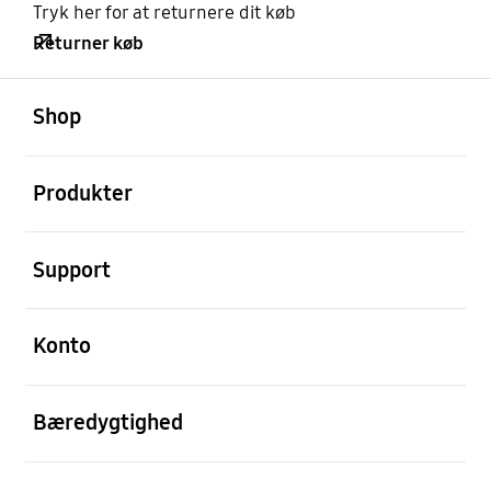
Tryk her for at returnere dit køb
Returner køb
Åben
Footer Navigation
Shop
Åben
Produkter
Åben
Support
Åben
Konto
Åben
Bæredygtighed
Åben