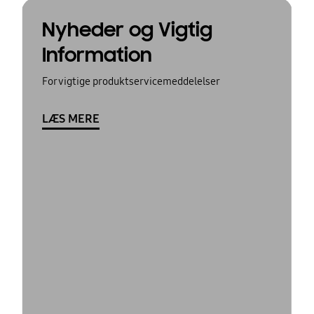
Nyheder og Vigtig
Information
For vigtige produktservicemeddelelser
LÆS MERE