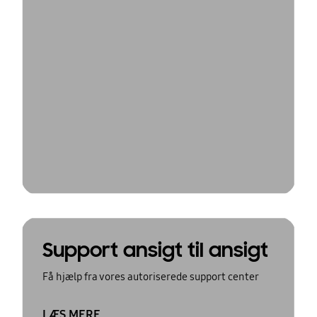
Support ansigt til ansigt
Få hjælp fra vores autoriserede support center
LÆS MERE