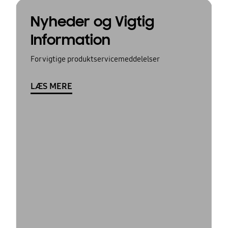
Nyheder og Vigtig
Information
For vigtige produktservicemeddelelser
LÆS MERE