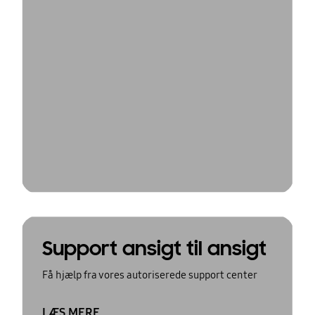
Support ansigt til ansigt
Få hjælp fra vores autoriserede support center
LÆS MERE