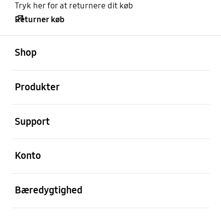
Tryk her for at returnere dit køb
Returner køb
Åben
Footer Navigation
Shop
Åben
Produkter
Åben
Support
Åben
Konto
Åben
Bæredygtighed
Åben