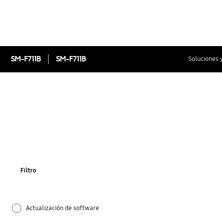
SM-F711B
SM-F711B
Soluciones 
Filtro
Actualización de software