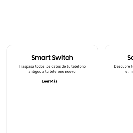
Cómo utilizar
Hardware
Llamada & contactos
Mensaje
Smart Switch
S
Multimedia
Traspasa todos los datos de tu teléfono
Descubre t
Redes & Wifi
antiguo a tu teléfono nuevo.
el m
Leer Más
Redes Sociales