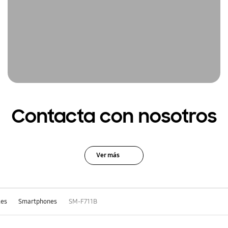
Contacta con nosotros
Ver más
les
Smartphones
SM-F711B