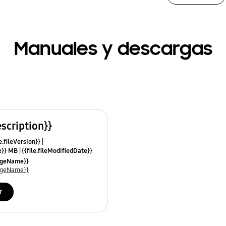
Manuales y descargas
escription}}
e.fileVersion}}
ze}} MB
{{file.fileModifiedDate}}
mes}}
uageName}}
uageName}}
r