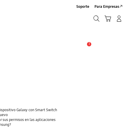
Soporte
Para Empresas
Buscar
Carrito
Iniciar sesión/Crear cuenta
Buscar
3
Alerta
dispositivo Galaxy con Smart Switch
nuevo
r sus permisos en las aplicaciones
amsung?