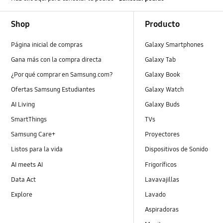
Footer Navigation
Shop
Producto
Página inicial de compras
Galaxy Smartphones
Gana más con la compra directa
Galaxy Tab
¿Por qué comprar en Samsung.com?
Galaxy Book
Ofertas Samsung Estudiantes
Galaxy Watch
AI Living
Galaxy Buds
SmartThings
TVs
Samsung Care+
Proyectores
Listos para la vida
Dispositivos de Sonido
AI meets AI
Frigoríficos
Data Act
Lavavajillas
Explore
Lavado
Aspiradoras