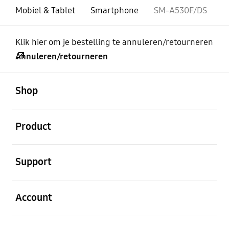
Mobiel & Tablet
Smartphone
SM-A530F/DS
Klik hier om je bestelling te annuleren/retourneren
Annuleren/retourneren
Open
Footer Navigation
Shop
Open
Product
Open
Support
Open
Account
Open